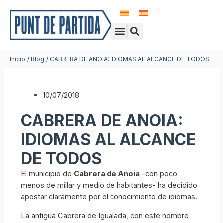
Ir
al
Buscar
Menú
contenido
Centros de idiomas
Idiomas en el extranjero
Viajes de fin de curso
Inicio
Blog
CABRERA DE ANOIA: IDIOMAS AL ALCANCE DE TODOS
10/07/2018
CABRERA DE ANOIA:
IDIOMAS AL ALCANCE
DE TODOS
El municipio de
Cabrera de Anoia
-con poco
menos de millar y medio de habitantes- ha decidido
apostar claramente por el conocimiento de idiomas.
La antigua Cabrera de Igualada, con este nombre