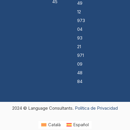
45
49
m
12
973
04
93
21
971
09
48
84
2024 © Language Consultants.
Política de Privacidad
Català
Español