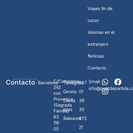
Viajes fin de
curso
Idiomas en el
extranjero
Noticias
Contacto
W
I
F
Contacto
C/Cartagena
Email:
Barcelona
Tarragona
877
h
n
a
242
info@puntdepartida.c
Girona
01
con
a
s
c
Provença
Lleida
39
t
t
e
(Sagrada
s
a
b
Islas
35
Família)
a
g
o
93
Baleares
872
p
r
o
119
21
05
p
a
k